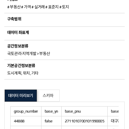
# 부동산 # 가격 # 실거래 # 표준지 # 토지
국토관리·지역개발 > 부동산
도시계획, 위치, 기타
데이터 미리보기
스키마
group_number
base_yn
base_pnu
base_addr
44888
false
2711010700101990005
대구광역시 