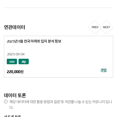
100390
false
4122025036101520005
경기도 평택시
100390
false
4122025036101520005
경기도 평택시
125483
false
4159011800111040002
경기도 화성시
연관데이터
PREV
NEXT
125483
false
4159011800111040002
경기도 화성시
2025년 9월 전국 아파트 입지 분석 정보
125483
false
4159011800111040002
경기도 화성시
127507
false
4159031025101340009
경기도 화성시
2025-09-04
127507
false
4159031025101340009
경기도 화성시
csv
zip
127507
false
4159031025101340009
경기도 화성시
관심 데이터
220,000
원
127507
false
4159031025101340009
경기도 화성시
127507
false
4159031025101340009
경기도 화성시
데이터 토론
128763
false
4159036022107920000
경기도 화성
해당 데이터에 대한 활용 방법과 질문 및 의견를 나눌 수 있는 커뮤니티 입니
128763
false
4159036022107920000
경기도 화성
다.
128763
false
4159036022107920000
경기도 화성