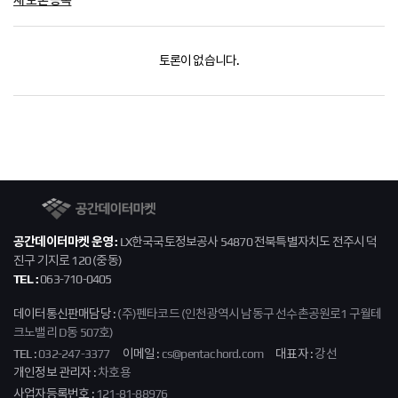
새 토론 등록
128763
false
4159036022107920000
경기도 화성
128763
false
4159036022107920000
경기도 화성
토론이 없습니다.
139787
false
4182025021107770010
경기도 가평군
139787
false
4182025021107770010
경기도 가평군
139787
false
4182025021107770010
경기도 가평군
139787
false
4182025021107770010
경기도 가평군
139787
false
4182025021107770010
경기도 가평군
공간데이터마켓
150073
false
4311425347200680000
충청북도 청
공간데이터마켓 운영 :
LX한국국토정보공사 54870 전북특별자치도 전주시 덕
진구 기지로 120 (중동)
150073
false
4311425347200680000
충청북도 청
TEL :
063-710-0405
150073
false
4311425347200680000
충청북도 청
데이터통신판매담당 :
(주)펜타코드 (인천광역시 남동구 선수촌공원로1 구월테
150073
false
4311425347200680000
충청북도 청
크노밸리 D동 507호)
158345
false
4374033524101860000
충청북도 영
TEL :
032-247-3377
이메일 :
cs@pentachord.com
대표자 :
강선
개인정보 관리자 :
차호용
158345
false
4374033524101860000
충청북도 영
사업자등록번호 :
121-81-88976