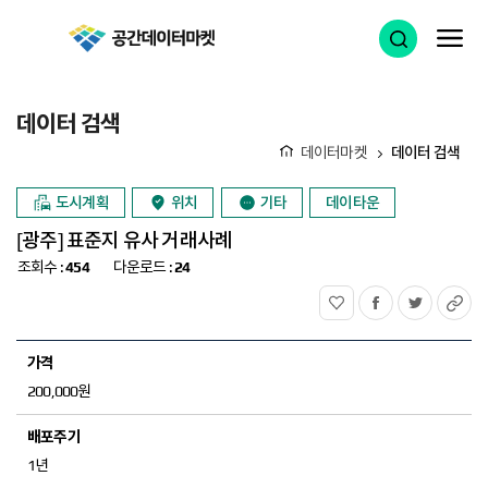
공간데이터마켓
검색 열기
메
데이터 검색
데이터마켓
데이터 검색
홈
도시계획
위치
기타
데이타운
[광주] 표준지 유사 거래사례
조회수 :
454
다운로드 :
24
관심상품
페이스북
트위터
UR
200,000원
1년