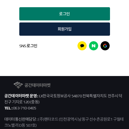
회원가입
카카오
네이버
구글
SNS 로그인
공간데이터마켓
공간데이터마켓 운영 :
LX한국국토정보공사 54870 전북특별자치도 전주시 덕
진구 기지로 120 (중동)
TEL :
063-710-0405
데이터통신판매담당 :
(주)펜타코드 (인천광역시 남동구 선수촌공원로1 구월테
크노밸리 D동 507호)