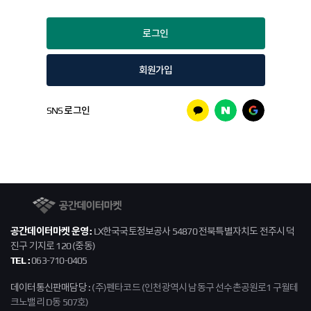
회원가입
카카오
네이버
구글
SNS 로그인
공간데이터마켓
공간데이터마켓 운영 :
LX한국국토정보공사 54870 전북특별자치도 전주시 덕
진구 기지로 120 (중동)
TEL :
063-710-0405
데이터통신판매담당 :
(주)펜타코드 (인천광역시 남동구 선수촌공원로1 구월테
크노밸리 D동 507호)