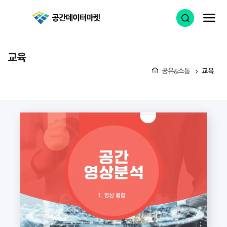
공간데이터마켓
검색 열기
메
교육
공유&소통
교육
홈