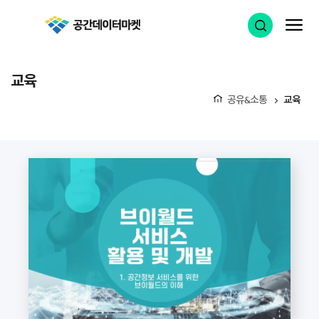
공간데이터마켓
검색 열기
메
교육
공유&소통
교육
홈