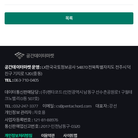
목록
공간데이터마켓
공간데이터마켓 운영 :
LX한국국토정보공사 54870 전북특별자치도 전주시 덕
진구 기지로 120 (중동)
TEL :
063-710-0405
데이터통신판매담당 :
(주)펜타코드 (인천광역시 남동구 선수촌공원로1 구월테
크노밸리 D동 507호)
TEL :
032-247-3377
이메일 :
cs@pentachord.com
대표자 :
강선
개인정보 관리자 :
차호용
사업자등록번호 :
121-81-88976
통신판매업신고번호 :
2017-인천남동구-0320
개인정보처리방침
이용약관
사이트맵