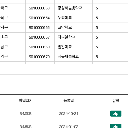
송파구
S010000663
광성하늘빛학교
5
동작구
S010000664
누리학교
5
강서구
S010000665
교남학교
5
서초구
S010000667
다니엘학교
5
강남구
S010000669
밀알학교
5
관악구
S010000670
서울새롬학교
5
광진구
S010000671
서울광진학교
5
노원구
S010000673
서울동천학교
5
동작구
S010000676
서울삼성학교
5
강북구
S010000677
서울애화학교
5
파일크기
등록일
유형
관악구
S010000679
서울정문학교
5
34.0KB
2024-10-21
zip
노원구
S010000680
서울정민학교
5
강북구
S010000681
서울정인학교
5
34.6KB
2024-01-02
zip