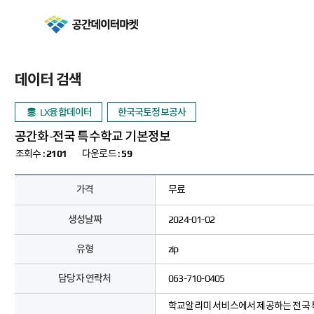
공간데이터마켓
데이터 검색
LX융합데이터
한국국토정보공사
공간화-전국 특수학교 기본정보
조회수 :
2101
다운로드 :
59
가격
무료
생성날짜
2024-01-02
유형
zip
담당자 연락처
063-710-0405
학교알리미 서비스에서 제공하는 전국 