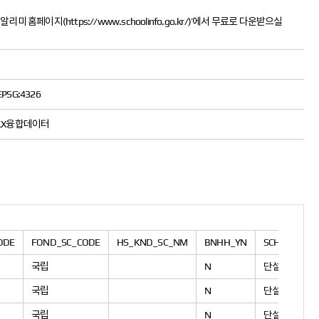
페이지(https://www.schoolinfo.go.kr/)’에서 무료로 다운받으실
EPSG:4326
LX융합데이터
ODE
FOND_SC_CODE
HS_KND_SC_NM
BNHH_YN
SCHUL_FON
국립
N
단설
국립
N
단설
국립
N
단설