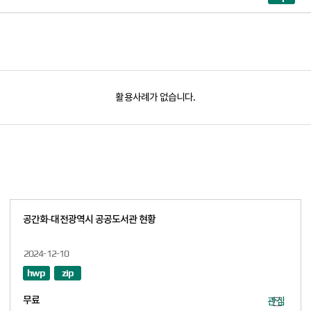
구로구
S010000682
서울정진학교
5
구로구
S010000683
성베드로학교
5
종로구
S010000684
수도사랑의학교
5
서대문구
S010000686
연세대학교재활학교
5
활용사례가 없습니다.
강남구
S010000688
서울정애학교
5
강동구
S010000691
주몽학교
5
강동구
S010000694
한국구화학교
5
송파구
S010000696
한국육영학교
5
강북구
S010000697
한빛맹학교
5
공간화-대전광역시 공공도서관 현황
은평구
S010002477
은평대영학교
5
종로구
S010002520
서울경운학교
5
2024-12-10
hwp
zip
성북구
S010006331
서울다원학교
5
강북구
S010006400
서울효정학교
5
무료
터
관심 데이