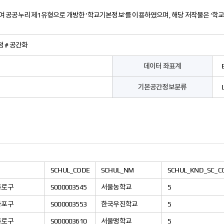
여 공공누리 제1유형으로 개방한 ‘학교기본정보’를 이용하였으며, 해당 저작물은 ‘학교알리미 홈
청 # 공간화
데이터 좌표계
기본공간정보분류
SCHUL_CODE
SCHUL_NM
SCHUL_KND_SC_C
종로구
S000003545
서울농학교
5
마포구
S000003553
한국우진학교
5
종로구
S000003610
서울맹학교
5