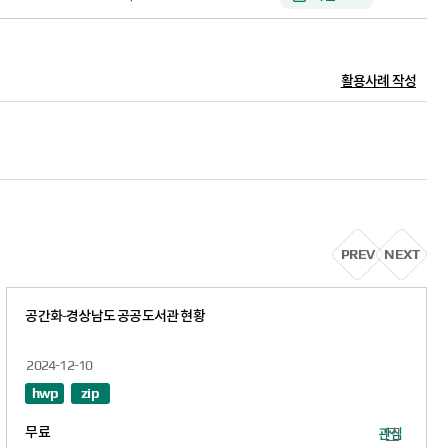
공립
N
단설
사립
N
단설
활용사례 작성
사립
N
단설
사립
N
단설
공립
N
단설
사립
N
단설
사립
N
단설
PREV
NEXT
사립
N
단설
사립
N
단설
공간화-경상남도 공공도서관 현황
사립
N
단설
공립
N
단설
2024-12-10
hwp
zip
공립
N
병설
사립
N
단설
무료
터
관심 데이터