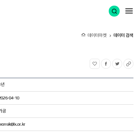
검색 열기
메
데이터마켓
데이터 검색
홈
관심상품
페이스북
트위터
UR
1년
2026-04-10
가공
wonsik@lx.or.kr