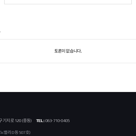
서초구
S010006411
서울나래학교
5
강서구
S010006412
서울서진학교
5
도봉구
S010006471
서울도솔학교
5
.
연제구
S020000563
부산동암학교
5
남구
S020000569
부산구화학교
5
토론이 없습니다.
동래구
S020000573
부산맹학교
5
수영구
S020000577
부산배화학교
5
사하구
S020000581
부산천사의학교
5
남구
S020000582
부산혜남학교
5
남구
S020000586
부산혜성학교
5
서구
S020000590
부산혜송학교
5
강서구
S020000591
부산혜원학교
5
기지로 120 (중동)
TEL :
063-710-0405
금정구
S020000596
부산은애학교
5
밸리 D동 507호)