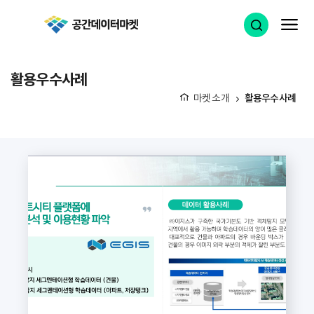
공간데이터마켓
검색 열기
메
활용우수사례
마켓 소개
활용우수사례
홈